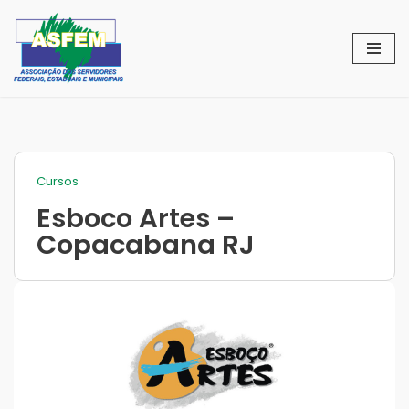
Pular
para
o
conteúdo
Cursos
Esboco Artes –
Copacabana RJ