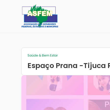
Pular
para
o
conteúdo
Saúde & Bem Estar
Espaço Prana -Tijuca 