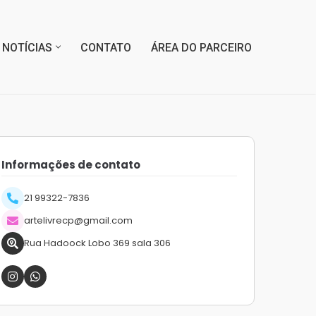
NOTÍCIAS
CONTATO
ÁREA DO PARCEIRO
Informações de contato
21 99322-7836
artelivrecp@gmail.com
Rua Hadoock Lobo 369 sala 306