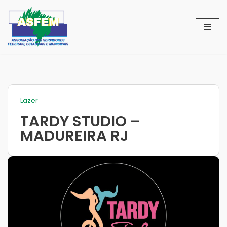
Pular
para
o
conteúdo
Lazer
TARDY STUDIO –
MADUREIRA RJ